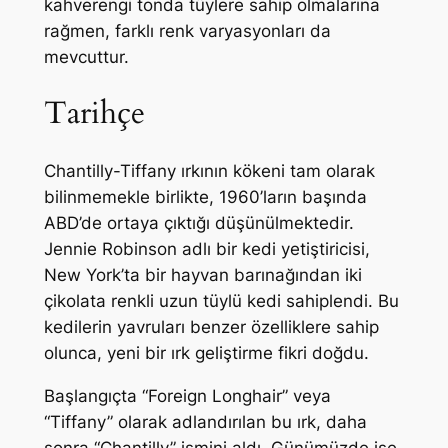
kahverengi tonda tüylere sahip olmalarına
rağmen, farklı renk varyasyonları da
mevcuttur.
Tarihçe
Chantilly-Tiffany ırkının kökeni tam olarak
bilinmemekle birlikte, 1960’ların başında
ABD’de ortaya çıktığı düşünülmektedir.
Jennie Robinson adlı bir kedi yetiştiricisi,
New York’ta bir hayvan barınağından iki
çikolata renkli uzun tüylü kedi sahiplendi. Bu
kedilerin yavruları benzer özelliklere sahip
olunca, yeni bir ırk geliştirme fikri doğdu.
Başlangıçta “Foreign Longhair” veya
“Tiffany” olarak adlandırılan bu ırk, daha
sonra “Chantilly” ismini aldı. Günümüzde ise