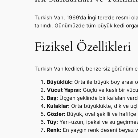
Turkish Van, 1969’da İngiltere’de resmi olar
tanındı. Günümüzde tüm büyük kedi organiz
Fiziksel Özellikleri
Turkish Van kedileri, benzersiz görünümleriy
Büyüklük:
Orta ile büyük boy arası ol
Vücut Yapısı:
Güçlü ve kaslı bir vücu
Baş:
Üçgen şeklinde bir kafaları vardır
Kulaklar:
Orta büyüklükte, dik ve uçla
Gözler:
Büyük, oval şekilli ve hafifçe
Tüy:
Yarı-uzun, ipeksi ve su geçirmez
Renk:
En yaygın renk deseni beyaz vüc