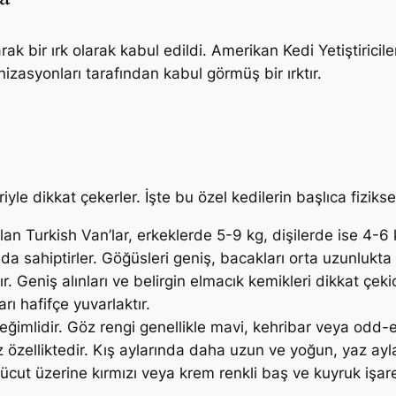
ak bir ırk olarak kabul edildi. Amerikan Kedi Yetiştiriciler
asyonları tarafından kabul görmüş bir ırktır.
le dikkat çekerler. İşte bu özel kedilerin başlıca fiziksel 
an Turkish Van’lar, erkeklerde 5-9 kg, dişilerde ise 4-6 kg
da sahiptirler. Göğüsleri geniş, bacakları orta uzunlukta
. Geniş alınları ve belirgin elmacık kemikleri dikkat çekic
rı hafifçe yuvarlaktır.
 eğimlidir. Göz rengi genellikle mavi, kehribar veya odd-ey
 özelliktedir. Kış aylarında daha uzun ve yoğun, yaz ayla
ut üzerine kırmızı veya krem renkli baş ve kuyruk işaret