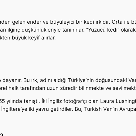
en gelen ender ve büyüleyici bir kedi ırkıdır. Orta ile b
olan ilginç düşkünlükleriyle tanınırlar. “Yüzücü kedi” olara
en büyük keyif alırlar.
e dayanır. Bu ırk, adını aldığı Türkiye’nin doğusundaki Va
yerel halk tarafından uzun süredir bilinmekte ve sevilmekt
55 yılında tanıştı. İki İngiliz fotoğrafçı olan Laura Lushin
e İngiltere’ye iki yavru getirdiler. Bu, Turkish Van’ın Avr
a