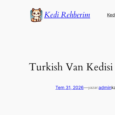
İçeriğe
geç
Kedi Rehberim
Kedi
Turkish Van Kedisi
Tem 31, 2026
—
admin
k
yazar: