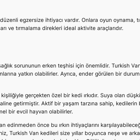
n düzenli egzersize ihtiyacı vardır. Onlara oyun oynama,
rı ve tırmalama direkleri ideal aktivite araçlarıdır.
sağlık sorununun erken teşhisi için önemlidir. Turkish Van’l
arına yatkın olabilirler. Ayrıca, ender görülen bir durum 
 kişiliğiyle gerçekten özel bir kedi ırkıdır. Suya olan düşk
aline getirmiştir. Aktif bir yaşam tarzına sahip, kedileri
l bir evcil hayvan olabilirler.
Van edinmeden önce bu ırkın ihtiyaçlarını karşılayabilec
eniz, Turkish Van kedileri size yıllar boyunca neşe ve ark