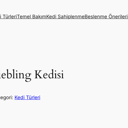
 Türleri
Temel Bakım
Kedi Sahiplenme
Beslenme Önerileri
ebling Kedisi
tegori:
Kedi Türleri