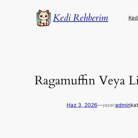
İçeriğe
geç
Kedi Rehberim
Kedi
Ragamuffin Veya Li
Haz 3, 2026
—
admin
ka
yazar: