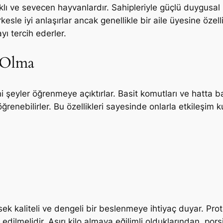
ı ve sevecen hayvanlardır. Sahipleriyle güçlü duygusal b
esle iyi anlaşırlar ancak genellikle bir aile üyesine özell
ı tercih ederler.
 Olma
 şeyler öğrenmeye açıktırlar. Basit komutları ve hatta ba
ğrenebilirler. Bu özellikleri sayesinde onlarla etkileşim
sek kaliteli ve dengeli bir beslenmeye ihtiyaç duyar. Prot
ilmelidir. Aşırı kilo almaya eğilimli olduklarından, pors