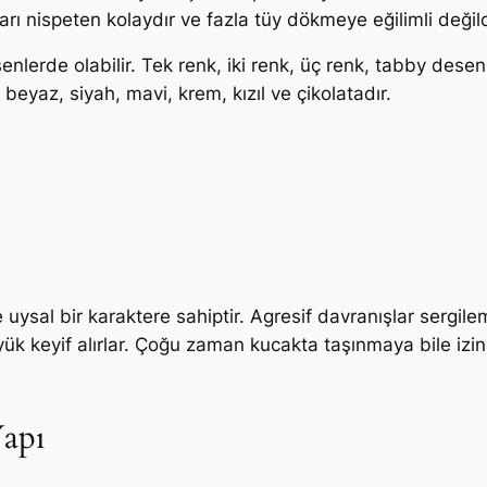
rı nispeten kolaydır ve fazla tüy dökmeye eğilimli değild
nlerde olabilir. Tek renk, iki renk, üç renk, tabby deseni,
 beyaz, siyah, mavi, krem, kızıl ve çikolatadır.
 uysal bir karaktere sahiptir. Agresif davranışlar sergilem
keyif alırlar. Çoğu zaman kucakta taşınmaya bile izin ve
Yapı