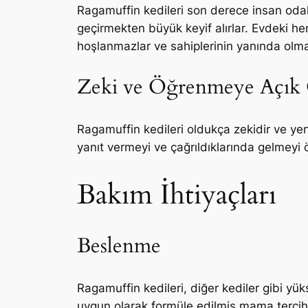
Ragamuffin kedileri son derece insan odakl
geçirmekten büyük keyif alırlar. Evdeki herk
hoşlanmazlar ve sahiplerinin yanında olmay
Zeki ve Öğrenmeye Açık
Ragamuffin kedileri oldukça zekidir ve yeni
yanıt vermeyi ve çağrıldıklarında gelmeyi ö
Bakım İhtiyaçları
Beslenme
Ragamuffin kedileri, diğer kediler gibi yük
uygun olarak formüle edilmiş mama tercih ed