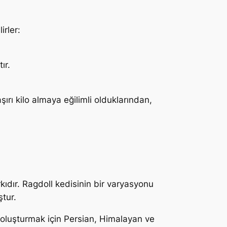
irler:
ır.
aşırı kilo almaya eğilimli olduklarından,
rkıdır. Ragdoll kedisinin bir varyasyonu
ştur.
u oluşturmak için Persian, Himalayan ve