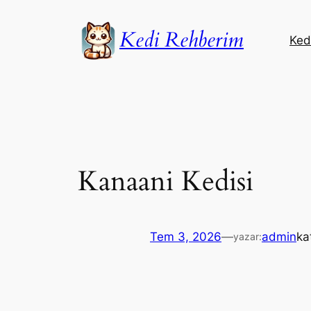
İçeriğe
geç
Kedi Rehberim
Kedi
Kanaani Kedisi
Tem 3, 2026
—
admin
ka
yazar: