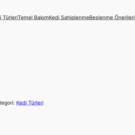
 Türleri
Temel Bakım
Kedi Sahiplenme
Beslenme Önerileri
tegori:
Kedi Türleri