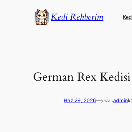
İçeriğe
geç
Kedi Rehberim
Kedi
German Rex Kedisi
Haz 29, 2026
—
admin
k
yazar: