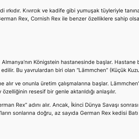
 ırkıdır. Kıvırcık ve kadife gibi yumuşak tüyleriyle tanı
rman Rex, Cornish Rex ile benzer özelliklere sahip olsa da
u Almanya’nın Königstein hastanesinde başlar. Hastane b
rk edilir. Bu yavrulardan biri olan “Lämmchen” (Küçük Kuzu)
e alır ve onunla üretim çalışmalarına başlar. Lämmchen’
 özelliğinin resesif bir genle aktarıldığı anlaşılır.
“German Rex” adını alır. Ancak, İkinci Dünya Savaşı sonr
1960’ların sonlarına doğru, az sayıda German Rex kedisi Bat